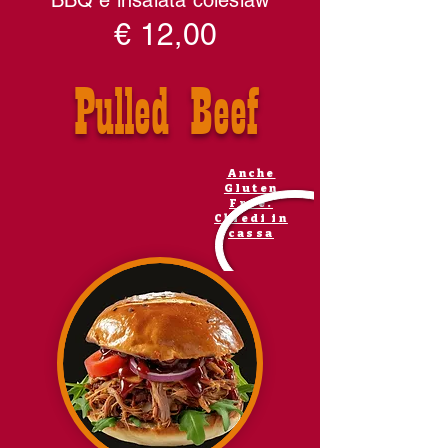
BBQ e insalata coleslaw
€ 12,00
Pulled Beef
Anche
Gluten
Free.
Chiedi in
cassa