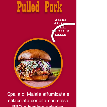
Pulled Pork
Anche
Gluten
Free.
Chiedi in
cassa
Spalla di Maiale affumicata e
sfilacciata condita con salsa