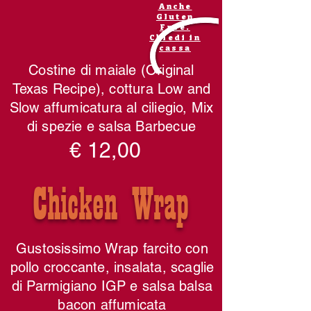
Anche
Gluten
Free.
Chiedi in
cassa
Costine di maiale (Original
Texas Recipe), cottura Low and
Slow affumicatura al ciliegio, Mix
di spezie e salsa Barbecue
€ 12,00
Chicken Wrap
Gustosissimo Wrap farcito con
pollo croccante, insalata, scaglie
di Parmigiano IGP e salsa balsa
bacon affumicata