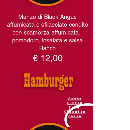
Manzo di Black Angus
affumicata e sfilacciato condito
con scamorza affumicata,
pomodoro, insalata e salsa
Ranch
€ 12,00
Hamburger
Anche
Gluten
Free.
Chiedi in
cassa