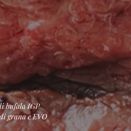
i
di bufala IGP
 di grana e EVO