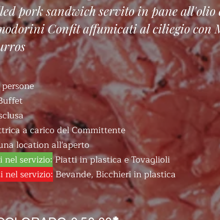
led pork sandwich servito in pane all'olio
odorini Confit affumicati al ciliegio con 
urros
 persone
Buffet
sclusa
ttrica a carico del Committente
una location all'aperto
 nel servizio:
Piatti in plastica e Tovaglioli
 nel servizio:
Bevande, Bicchieri in plastica