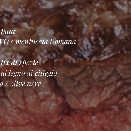
n pane
 EVO e mentuccia Romana
 Mix di spezie
l legno di ciliegio
a e olive nere