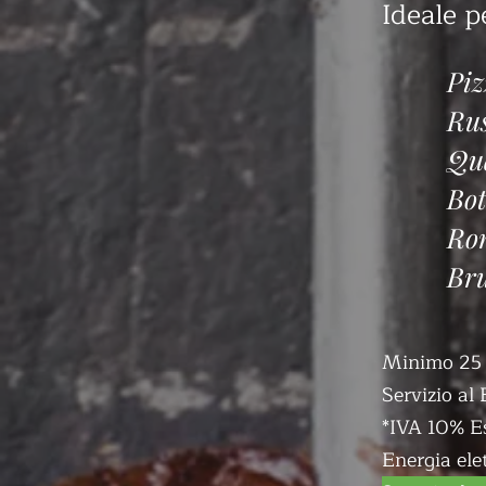
Ideale p
Piz
Ru
Qua
Bot
Ron
Bru
Minimo 25 
Servizio al 
*IVA 10% E
Energia ele