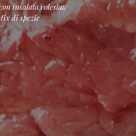
 con insalata coleslaw
Mix di spezie