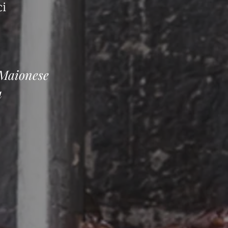
ci
 Maionese
a