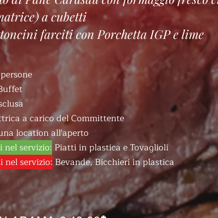
atrice) a cubetti
toncini farciti con Porchetta IGP e lime
persone
Buffet
sclusa
ttrica a carico del Committente
una location all'aperto
 nel servizio:
Piatti in plastica e Tovaglioli
 nel servizio:
Bevande, Bicchieri in plastica