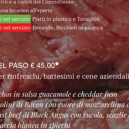
ttrica a carico del Committente
una location all'aperto
 nel servizio:
Piatti in plastica e Tovaglioli
 nel servizio:
Bevande, Bicchieri in plastica
*
L PASO € 45,00
er rinfreschi, battesimi e cene aziendal
hos in salsa guacamole e cheddar fuso
olini di Bacon con cuore di mozzarellina 
st beef di Black Angus con rucola, scaglie
accia bianca in spicchi