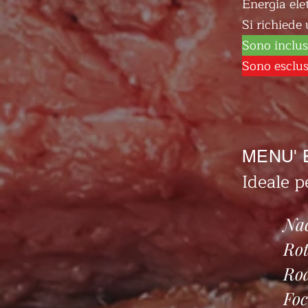
Energia ele
Si richiede 
Sono inclusi
Sono esclusi
MENU' E
Ideale p
Nac
Rot
Roa
Foc