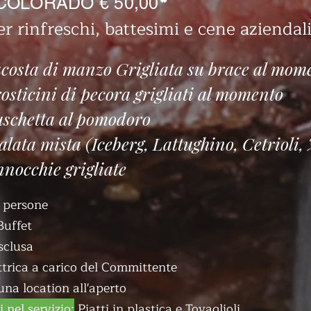
*
COLORADO € 50,00
er rinfreschi, battesimi e cene aziendal
costa di manzo Grigliata su brace al mom
osticini di pecora grigliati al momento
schetta al pomodoro
alata mista (Iceberg, Lattughino, Cetrioli,
nocchie grigliate
 persone
Buffet
sclusa
ttrica a carico del Committente
una location all'aperto
 nel servizio:
Piatti in plastica e Tovaglioli