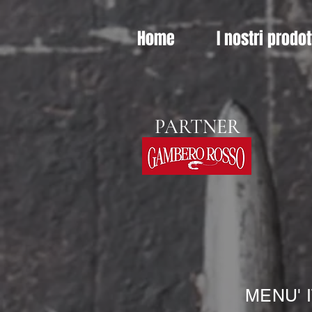
Home
I nostri prodot
PARTNER
MENU' I