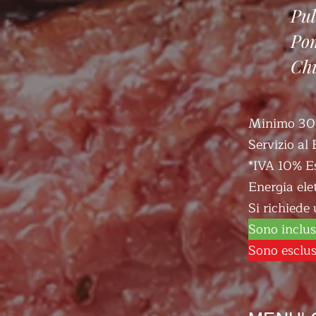
Pul
Pom
Ch
Minimo 30
Servizio al 
*IVA 10% E
Energia ele
Si richiede 
Sono inclusi
Sono esclusi