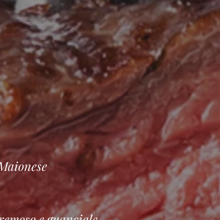
 Maionese
cremoso e guanciale