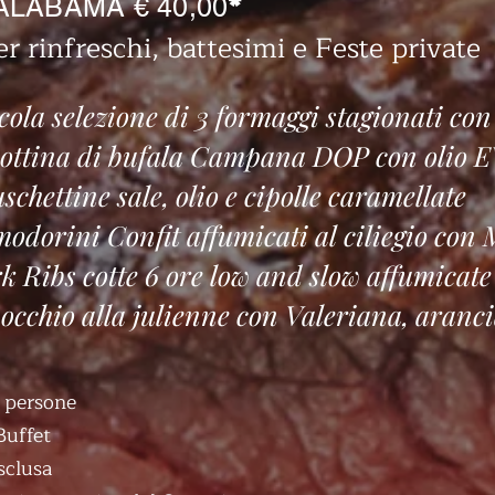
*
ALABAMA € 40,00
er rinfreschi, battesimi e Feste private
cola selezione di 3 formaggi stagionati co
ottina di bufala Campana DOP con olio
schettine sale, olio e cipolle caramellate
odorini Confit affumicat
i al ciliegio con
k Ribs cotte
6 ore low and slow affumicate a
occhio alla julienne con Valeriana, aranci
 persone
Buffet
sclusa