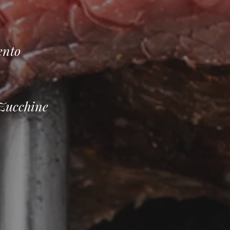
i
ento
 Zucchine