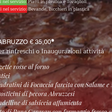
 nel servizio:
Piatti in plastica e Tovaglioli
 nel servizio:
Bevande, Bicchieri in plastica
*
ABRUZZO € 35,00
er rinfreschi o Inaugurazioni attività
zette rosse al forno
st
ic
i
dratini di Focaccia farcita con Salame e
osticini di pecora Abruzzesi
delline di salsiccia affumicata
to di Pane Carasau con formaggio fresco 