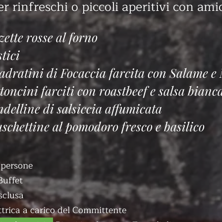
er rinfreschi o piccoli aperitivi con ami
zette rosse al forno
st
ic
i
dratini di Focaccia farcita con Salame e
toncini farciti con roastbeef e salsa bianc
delline di salsiccia affumicata
schettine al pomodoro fresco e basilico
persone
Buffet
sclusa
ttrica a carico del Committente