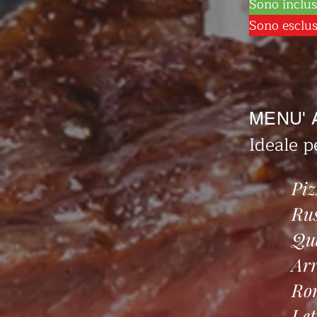
Sono inclusi
Sono esclusi
MENU' 
Ideale p
Piz
Ru
Qua
Arr
Ron
Let