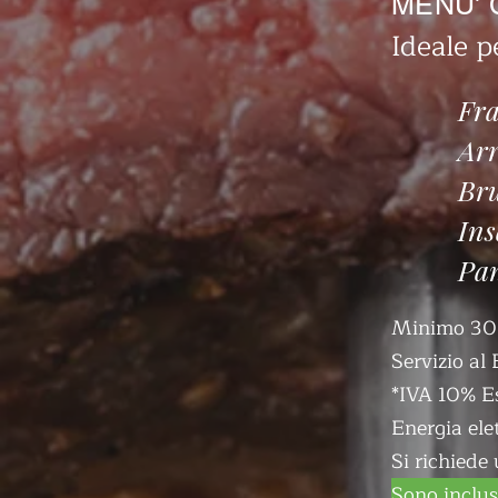
MENU' 
Ideale p
Fra
Arr
Bru
Ins
Pan
Minimo 30
Servizio al 
*IVA 10% E
Energia ele
Si richiede 
Sono inclusi