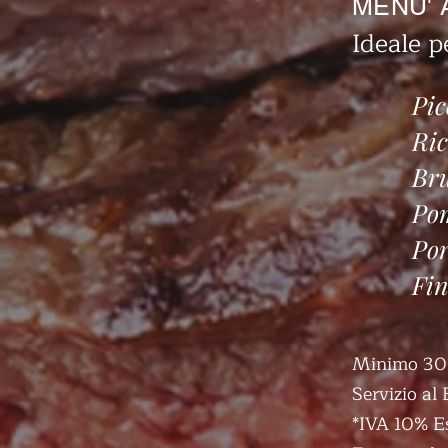
MENU' 
Ideale p
Pic
Ric
Bru
Pom
Por
Fin
Minimo 30
Servizio al 
*IVA 10% E